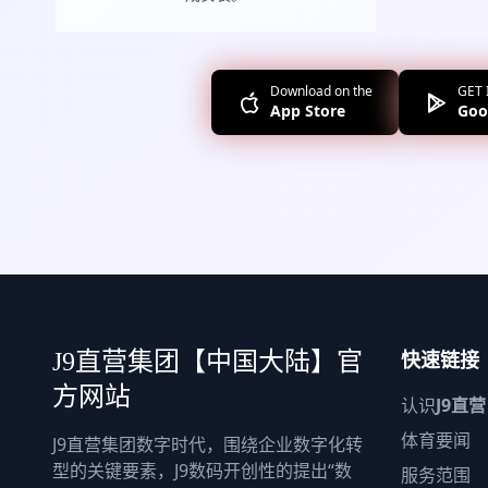
Download on the
GET 
App Store
Goo
快速链接
J9直营集团【中国大陆】官
方网站
认识
J9直营
体育要闻
J9直营集团数字时代，围绕企业数字化转
型的关键要素，J9数码开创性的提出“数
服务范围