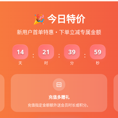
🎉 今日特价
新用户首单特惠・下单立减专属金额
14
21
39
58
:
:
:
天
时
分
秒
充值多赠礼
充值指定金额额外送会员时长或积分。