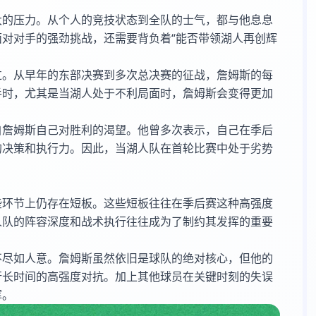
大的压力。从个人的竞技状态到全队的士气，都与他息息
对对手的强劲挑战，还需要背负着“能否带领湖人再创辉
过。从早年的东部决赛到多次总决赛的征战，詹姆斯的每
手时，尤其是当湖人处于不利局面时，詹姆斯会变得更加
。
自詹姆斯自己对胜利的渴望。他曾多次表示，自己在季后
的决策和执行力。因此，当湖人队在首轮比赛中处于劣势
些环节上仍存在短板。这些短板往往在季后赛这种高强度
人队的阵容深度和战术执行往往成为了制约其发挥的重要
不尽如人意。詹姆斯虽然依旧是球队的绝对核心，但他的
行长时间的高强度对抗。加上其他球员在关键时刻的失误
挥。