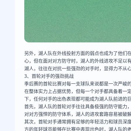
另外，湖人队在外线投射方面的弱点也成为了他们
心，但在面对对方防守时，湖人的外线进攻不足以
湖人，往往在对抗一些强劲的对手时，显得力不从
3、首轮对手的强劲挑战
季后赛的首轮比赛对每一支球队来说都是一次严峻
在整体实力上占据优势，但每一个对手都具备着一
下，任何对手的出色表现都可能成为湖人队前进的
首先，湖人队的首轮对手往往具备极强的防守能力
对对方强悍的防守体系，湖人的进攻套路容易被破
其次，首轮对手通常拥有足够的年轻活力和球员深
方的年轻球员能够在比赛中表现出色时，湖人队的