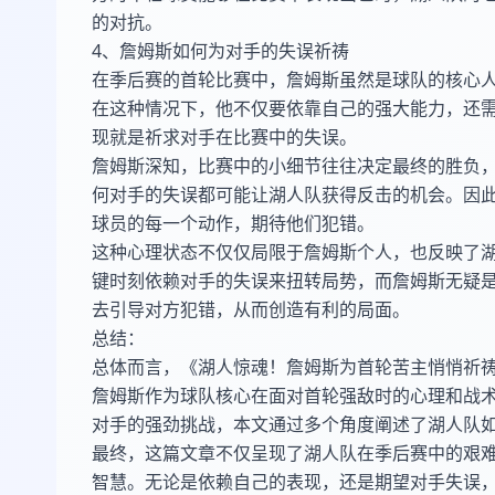
的对抗。
4、詹姆斯如何为对手的失误祈祷
在季后赛的首轮比赛中，詹姆斯虽然是球队的核心
在这种情况下，他不仅要依靠自己的强大能力，还
现就是祈求对手在比赛中的失误。
詹姆斯深知，比赛中的小细节往往决定最终的胜负
何对手的失误都可能让湖人队获得反击的机会。因
球员的每一个动作，期待他们犯错。
这种心理状态不仅仅局限于詹姆斯个人，也反映了
键时刻依赖对手的失误来扭转局势，而詹姆斯无疑
去引导对方犯错，从而创造有利的局面。
总结：
总体而言，《湖人惊魂！詹姆斯为首轮苦主悄悄祈
詹姆斯作为球队核心在面对首轮强敌时的心理和战
对手的强劲挑战，本文通过多个角度阐述了湖人队
最终，这篇文章不仅呈现了湖人队在季后赛中的艰
智慧。无论是依赖自己的表现，还是期望对手失误