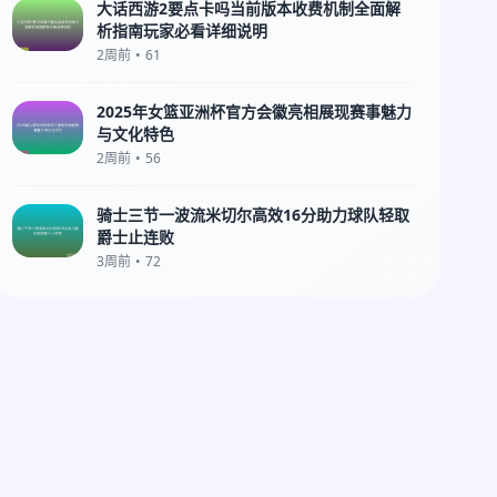
大话西游2要点卡吗当前版本收费机制全面解
析指南玩家必看详细说明
2周前
•
61
2025年女篮亚洲杯官方会徽亮相展现赛事魅力
与文化特色
2周前
•
56
骑士三节一波流米切尔高效16分助力球队轻取
爵士止连败
3周前
•
72