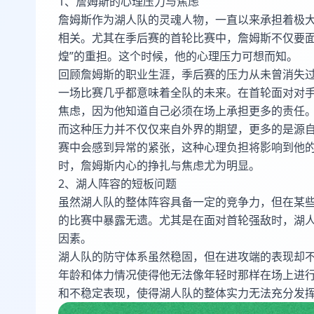
1、詹姆斯的心理压力与焦虑
詹姆斯作为湖人队的灵魂人物，一直以来承担着极
相关。尤其在季后赛的首轮比赛中，詹姆斯不仅要面
煌”的重担。这个时候，他的心理压力可想而知。
回顾詹姆斯的职业生涯，季后赛的压力从未曾消失
一场比赛几乎都意味着全队的未来。在首轮面对对
焦虑，因为他知道自己必须在场上承担更多的责任
而这种压力并不仅仅来自外界的期望，更多的是源
赛中会感到异常的紧张，这种心理负担将影响到他
时，詹姆斯内心的挣扎与焦虑尤为明显。
2、湖人阵容的短板问题
虽然湖人队的整体阵容具备一定的竞争力，但在某
的比赛中暴露无遗。尤其是在面对首轮强敌时，湖
因素。
湖人队的防守体系虽然稳固，但在进攻端的表现却
年龄和体力情况使得他无法像年轻时那样在场上进
和不稳定表现，使得湖人队的整体实力无法充分发