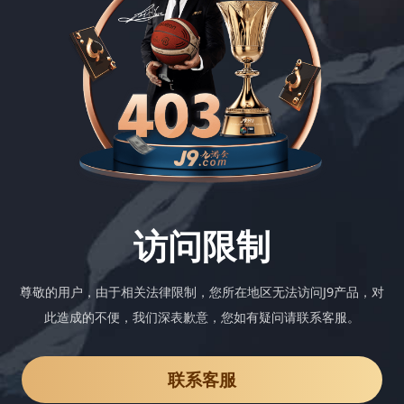
访问限制
尊敬的用户，由于相关法律限制，您所在地区无法访问J9产品，对
此造成的不便，我们深表歉意，您如有疑问请联系客服。
联系客服