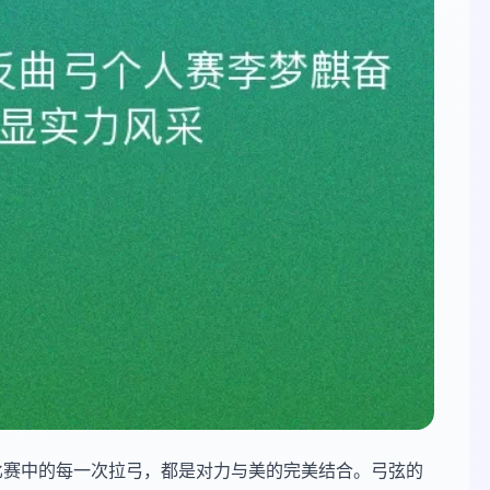
比赛中的每一次拉弓，都是对力与美的完美结合。弓弦的