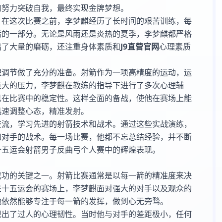
的努力突破自我，最终实现金牌梦想。
。在这次比赛之前，李梦麒经历了长时间的艰苦训练，每
活的一部分。无论是风雨还是炎热的夏季，李梦麒都严格
出了大量的磨砺，还注重身体素质和
J9直营官网
心理素质
理调节做了充分的准备。射箭作为一项高精度的运动，运
巨大的压力，李梦麒在教练的指导下进行了多次心理辅
己在比赛中的稳定性。这样全面的备战，使他在赛场上能
迅速调整心态，精准发射。
交流，学习先进的射箭技术和战术。通过这些实战演练，
和对手的战术。每一场比赛，他都不忘总结经验，并不断
十五运会射箭男子反曲弓个人赛中的辉煌表现。
成功的关键之一。射箭比赛通常是以每一箭的精准度来决
在十五运会的赛场上，李梦麒面对强大的对手以及观众的
他依然能够专注于每一箭的发挥，做到心无旁骛。
现出了过人的心理韧性。当时他与对手的差距极小，任何