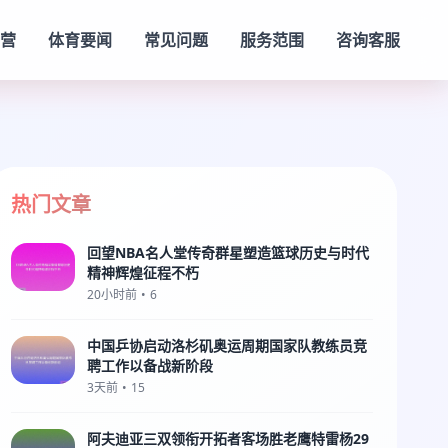
直营
体育要闻
常见问题
服务范围
咨询客服
热门文章
回望NBA名人堂传奇群星塑造篮球历史与时代
精神辉煌征程不朽
20小时前
•
6
中国乒协启动洛杉矶奥运周期国家队教练员竞
聘工作以备战新阶段
3天前
•
15
阿夫迪亚三双领衔开拓者客场胜老鹰特雷杨29