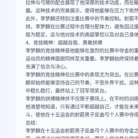
拉伸与弓臂的配合展现了他深厚的技术功底，而在
握。这种技术的完美展示，使得他能够在压力下依
此外，李梦麒还特别注重比赛中的节奏控制。射箭
拼。李梦麒在比赛过程中合理分配体力，避免因过
极为稳定，这与他对技术的高超掌控以及对自己身
4、竞技精神：超越自我、勇敢拼搏
李梦麒的竞技精神是他能够在激烈的比赛中夺金的
运动员的精神面貌同样至关重要。李梦麒始终保持
充满了信念与决心。
李梦麒的竞技精神在比赛中的表现尤为突出。在比
麒却始终能够坚持自己的节奏，不受外界干扰。这
中稳扎稳打，最终站上了冠军领奖台。
李梦麒的拼搏精神并不仅限于赛场上。在平时的训
他清楚地知道，只有通过不断超越自己，才能在未
斗，使他在十五运会的射箭男子反曲弓个人赛中夺
总结：
李梦麒在十五运会射箭男子反曲弓个人赛中的夺金