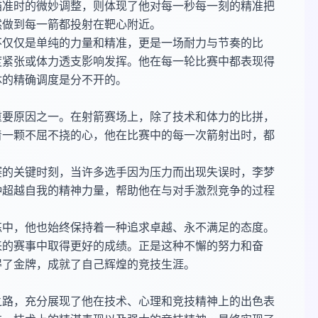
瞄准时的微妙调整，则体现了他对每一秒每一刻的精准把
然做到每一箭都投射在靶心附近。
不仅仅是单纯的力量和精准，更是一场耐力与节奏的比
度紧张或体力透支影响发挥。他在每一轮比赛中都表现得
体的精确调度是分不开的。
重要原因之一。在射箭赛场上，除了技术和体力的比拼，
着一颗不屈不挠的心，他在比赛中的每一次箭射出时，都
赛的关键时刻，当许多选手因为压力而出现失误时，李梦
种超越自我的精神力量，帮助他在与对手激烈竞争的过程
练中，他也始终保持着一种追求卓越、永不满足的态度。
来的赛事中取得更好的成绩。正是这种不懈的努力和奋
得了金牌，成就了自己辉煌的竞技生涯。
之路，充分展现了他在技术、心理和竞技精神上的出色表