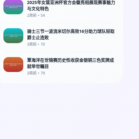
2025年女篮亚洲杯官方会徽亮相展现赛事魅力
与文化特色
2周前
•
54
骑士三节一波流米切尔高效16分助力球队轻取
爵士止连败
3周前
•
70
覃海洋在世锦赛历史性收获金银铜三色奖牌成
就举世瞩目
3周前
•
79