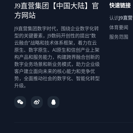
快速链接
J9直营集团【中国大陆】官
方网站
认识
J9直营
体育要闻
J9直营集团数字时代，围绕企业数字化转
型的关键要素，J9数码开创性的提出“数
服务范围
云融合”战略和技术体系框架，着力在云
原生、数字原生、AI原生和信创产业上架
构产品和服务能力，构建跨界融合创新的
数字业务场景和新业务模式，助力企业级
客户建立面向未来的核心能力和竞争优
势，全面推动社会的数字化、智能化转型
升级。