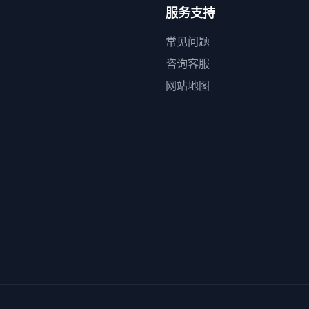
服务支持
常见问题
咨询客服
网站地图