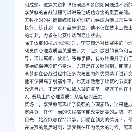
和成熟。这篇文章将详细阐述李梦麒如何通过不断
李梦麒的备战过程可以说是他成功夺金的重要基础
天数小时的射箭训练和体能训练已经成为他日常生
执行训练计划，没有丝毫懈怠。他不仅在技术上做
的培养，力求在比赛中达到最佳状态。
除了体能和技战术的提升，李梦麒还对比赛中的心
动员的心理素质至关重要。为了应对激烈的竞争和
导，通过冥想、放松训练等手段，有效地提升了自
够始终保持冷静与专注，尤其是在关键时刻，能够
李梦麒在备战过程中还多次与国内外优秀选手进行
他不仅提高了射箭水平，也更加熟悉了比赛的节奏
改进自己。正是这些细致入微的准备，成就了他在
2、赛场上的心理素质：从容应对压力
赛场上，李梦麒展现出了极强的心理素质，这是他
定胜负，任何一箭的失误都可能改变比赛的局势。
目光，始终能够保持冷静。即便在领先的情况下，
在决赛的最后时刻，李梦麒在压力最大的时候，展