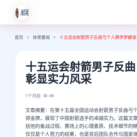
首页
体育要闻
十五运会射箭男子反曲弓个人赛李梦麒奋
十五运会射箭男子反曲
彰显实力风采
1个月前
48
文章摘要：在第十五届全国运动会射箭男子反曲弓
得金牌，展现了中国射箭选手的卓越实力。这篇文
括他的备战过程、赛场上的心理素质、技术细节的
仅仅是个人努力的结果，也是背后团队合作与国家