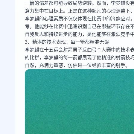
一箭的偏差都可能导致局势逆转。然而，李梦麒没
意力集中在目标上。正是在这种超凡的心理调整下
李梦麒的心理素质不仅仅体现在比赛中的冷静应对
考。他能够在比赛中迅速识别自己在哪些环节存在
自我反思和持续进步的能力，是他能够在激烈竞争
3、精湛的技术表现：每一箭都精准无误
李梦麒在十五运会射箭男子反曲弓个人赛中的技术
的比拼，李梦麒的每一箭都展现了他精准的射箭技
自然，充满力量感，仿佛是一位经验丰富的射手。