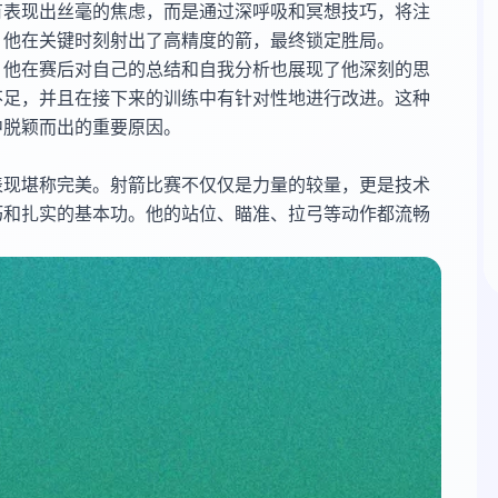
有表现出丝毫的焦虑，而是通过深呼吸和冥想技巧，将注
，他在关键时刻射出了高精度的箭，最终锁定胜局。
，他在赛后对自己的总结和自我分析也展现了他深刻的思
不足，并且在接下来的训练中有针对性地进行改进。这种
中脱颖而出的重要原因。
表现堪称完美。射箭比赛不仅仅是力量的较量，更是技术
巧和扎实的基本功。他的站位、瞄准、拉弓等动作都流畅